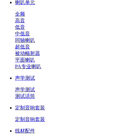
喇叭单元
全频
高音
低音
中低音
同轴喇叭
超低音
被动幅射器
平面喇叭
PA专业喇叭
声学测试
声学测试
测试话筒
定制音响套装
定制音响套装
线材配件