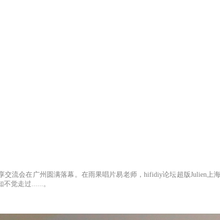
友分享交流会在广州
圆满落幕。
在雨果唱片易老师，
hifidiy论坛超版
Julien
上
知不觉走过
......。