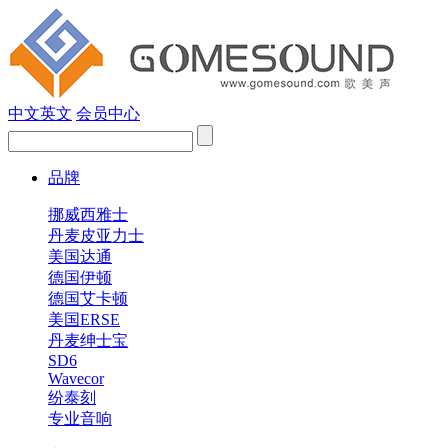
中文
英文
会员中心
品牌
挪威西雅士
丹麦皮亚力士
美国达通
德国伊顿
德国艾卡顿
美国ERSE
丹麦绅士宝
SD6
Wavecor
纷泰刻
专业音响